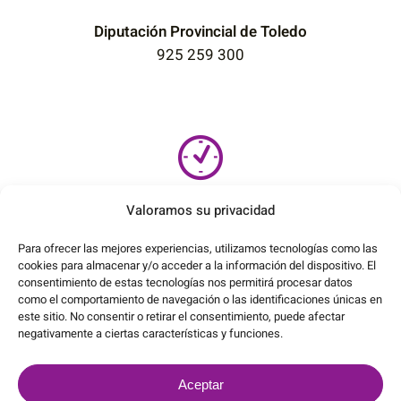
Diputación Provincial de Toledo
925 259 300
Horario de atención
Valoramos su privacidad
Ayuntamiento de Toledo
Para ofrecer las mejores experiencias, utilizamos tecnologías como las
de lunes a viernes, de 09:00 a 13:00
cookies para almacenar y/o acceder a la información del dispositivo. El
consentimiento de estas tecnologías nos permitirá procesar datos
Diputación Provincial de Toledo
como el comportamiento de navegación o las identificaciones únicas en
este sitio. No consentir o retirar el consentimiento, puede afectar
de lunes a viernes, de 09:00 a 13:00
negativamente a ciertas características y funciones.
Aceptar